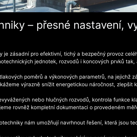
iky – přesné nastavení, vy
je zásadní pro efektivní, tichý a bezpečný provoz celé
chotechnických jednotek, rozvodů i koncových prvků tak
 tlakových poměrů a výkonových parametrů, na jejichž z
okážeme výrazně snížit energetickou náročnost, zlepšit kv
evyvážených nebo hlučných rozvodů, kontrola funkce klap
ťujeme rovněž kompletní dokumentaci o provedeném měřen
otechniky nám umožňují navrhnout řešení, která jsou te