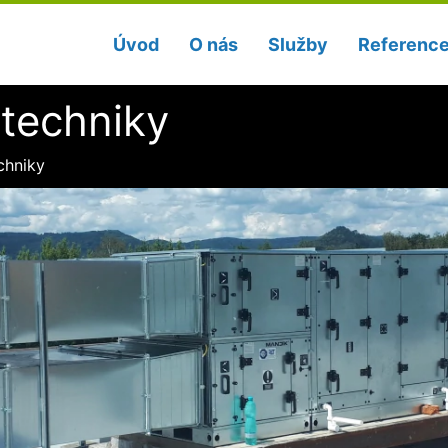
Úvod
O nás
Služby
Referenc
techniky
chniky