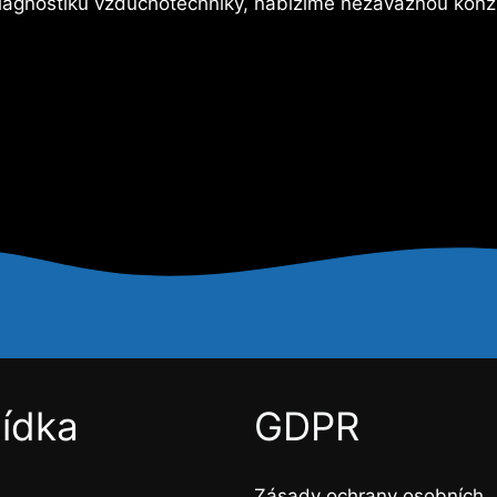
iagnostiku vzduchotechniky, nabízíme nezávaznou konzult
ídka
GDPR
Zásady ochrany osobních