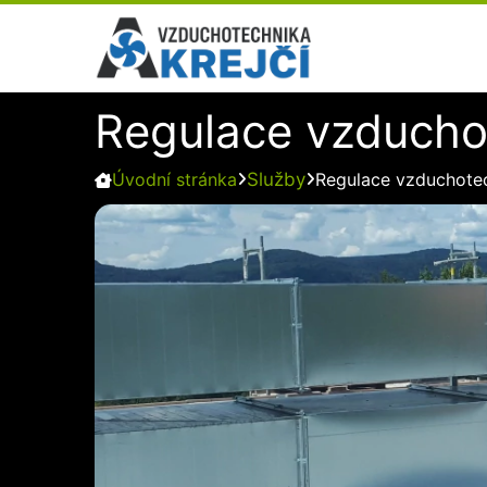
Přeskočit
na
obsah
Regulace vzducho
Služby
Úvodní stránka
Regulace vzduchote