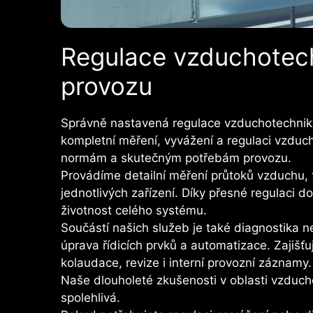
Regulace vzduchotechn
provozu
Správně nastavená regulace vzduchotechniky 
kompletní měření, vyvážení a regulaci vzdu
normám a skutečným potřebám provozu.
Provádíme detailní měření průtoků vzduchu,
jednotlivých zařízení. Díky přesné regulaci d
životnost celého systému.
Součástí našich služeb je také diagnostika n
úprava řídicích prvků a automatizace. Zajiš
kolaudace, revize i interní provozní záznamy.
Naše dlouholeté zkušenosti v oblasti vzduch
spolehlivá.